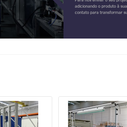
Para nos enviar o seu projet
adicionando o produto à sua
contato para transformar su