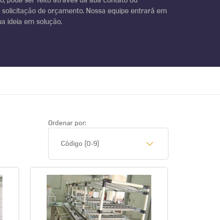
o, pode ser feito através da aba contato ou
 solicitação de orçamento. Nossa equipe entrará em
a ideia em solução.
Ordenar por:
Código (0-9)