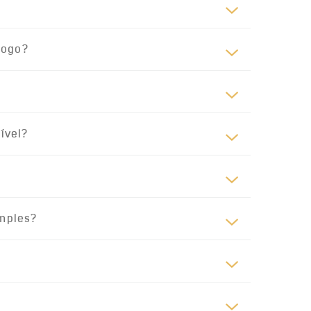
logo?
ível?
imples?