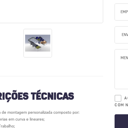
IÇÕES TÉCNICAS
A
COM 
ha de montagem personalizada composto por:
erias em curva e lineares;
rabalho;