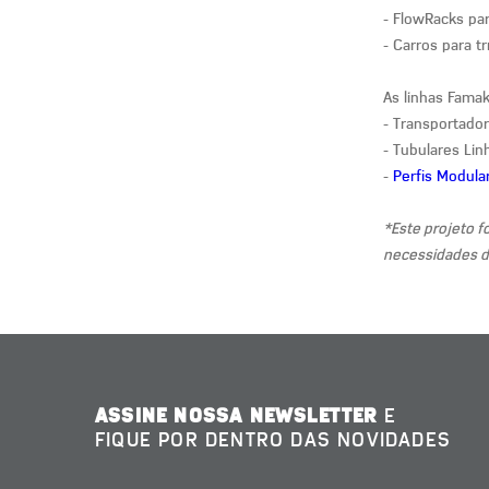
- FlowRacks par
- Carros para t
As linhas Famak
- Transportado
- Tubulares Li
-
Perfis Modular
*Este projeto f
necessidades do
ASSINE NOSSA NEWSLETTER
E
FIQUE POR DENTRO DAS NOVIDADES