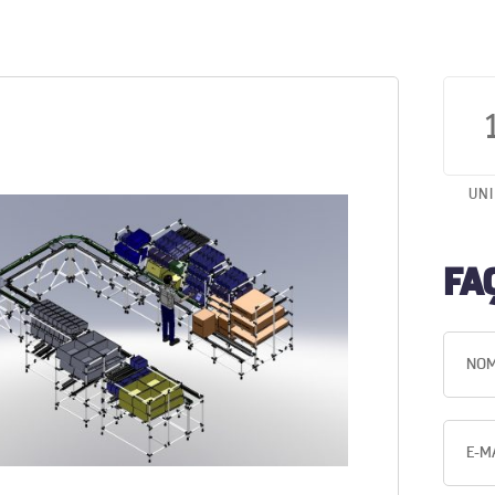
UN
FA