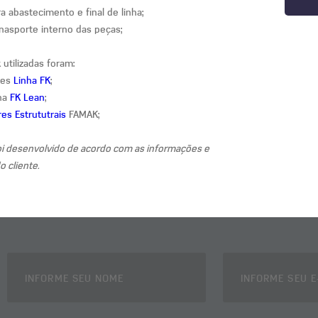
a abastecimento e final de linha;
rnasporte interno das peças;
 utilizadas foram:
res
Linha FK
;
nha
FK Lean
;
es Estrututrais
FAMAK;
oi desenvolvido de acordo com as informações e
 cliente.